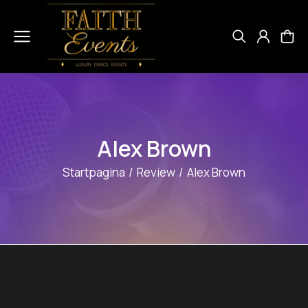
Alex Brown
Je bent hier:
Startpagina
Review
Alex Brown